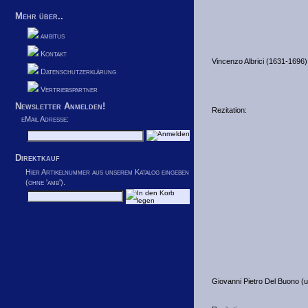
Mehr über..
ambitus
Kontakt
Vincenzo Albrici (1631-1696)
Datenschutzerklärung
Vertriebspartner
Newsletter Anmelden!
Rezitation:
eMail Adresse:
Direktkauf
Hier Artikelnummer aus unserem Katalog eingeben
(ohne 'amb').
Giovanni Pietro Del Buono (