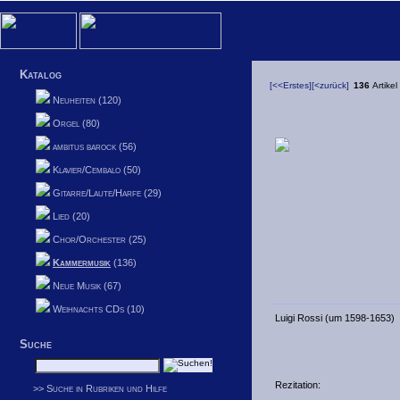
Katalog
[<<Erstes]
[<zurück]
136
Artikel
Neuheiten (120)
Orgel (80)
ambitus barock (56)
Klavier/Cembalo (50)
Gitarre/Laute/Harfe (29)
Lied (20)
Chor/Orchester (25)
Kammermusik
(136)
Neue Musik (67)
Weihnachts CDs (10)
Luigi Rossi (um 1598-1653)
Suche
Rezitation:
>> Suche in Rubriken und Hilfe