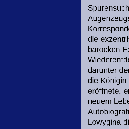
Spurensuch
Augenzeugen
Korresponde
die exzentr
barocken F
Wiederentd
darunter de
die Königin
eröffnete, 
neuem Lebe
Autobiograf
Lowygina di