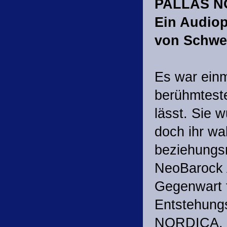
PALLAS N
Ein Audio
von Schw
Es war einm
berühmteste
lässt. Sie
doch ihr wa
beziehungs
NeoBarock A
Gegenwart t
Entstehung
NORDICA. D