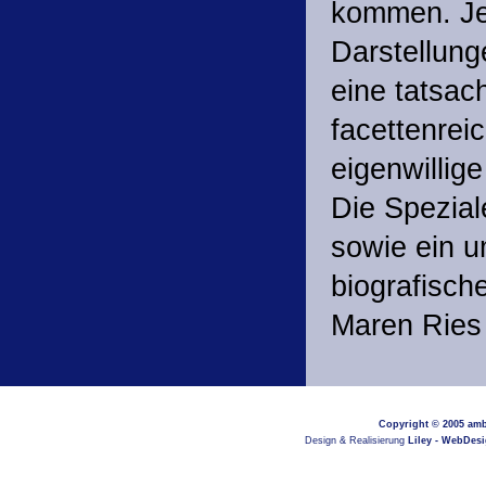
kommen. Jen
Darstellun
eine tatsac
facettenrei
eigenwillig
Die Spezial
sowie ein u
biografisch
Maren Ries 
Copyright © 2005
amb
Design & Realisierung
Liley - WebDes