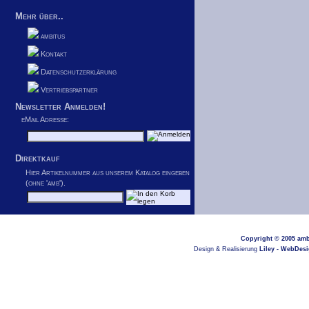
Mehr über..
ambitus
Kontakt
Datenschutzerklärung
Vertriebspartner
Newsletter Anmelden!
eMail Adresse:
Direktkauf
Hier Artikelnummer aus unserem Katalog eingeben
(ohne 'amb').
Copyright © 2005
amb
Design & Realisierung
Liley - WebDes