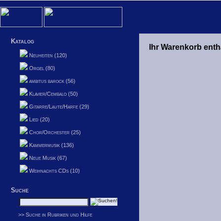
Katalog
Ihr Warenkorb enthä
Neuheiten (120)
Orgel (80)
ambitus barock (56)
Klavier/Cembalo (50)
Gitarre/Laute/Harfe (29)
Lied (20)
Chor/Orchester (25)
Kammermusik (136)
Neue Musik (67)
Weihnachts CDs (10)
Suche
>> Suche in Rubriken und Hilfe