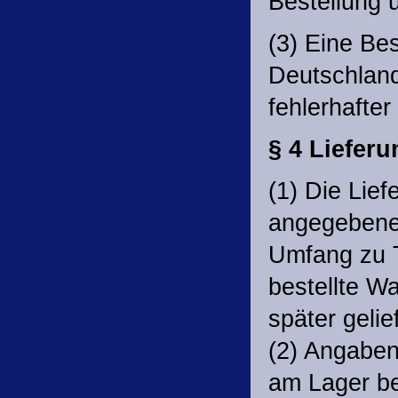
Bestellung 
(3) Eine Bes
Deutschland
fehlerhafte
§ 4 Lieferu
(1) Die Lie
angegebene 
Umfang zu Te
bestellte Wa
später geli
(2) Angaben 
am Lager bet