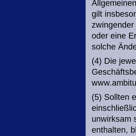
Allgemeinen
gilt insbes
zwingender g
oder eine E
solche Ände
(4) Die jewe
Geschäftsbe
www.ambitus
(5) Sollten
einschließl
unwirksam s
enthalten, b