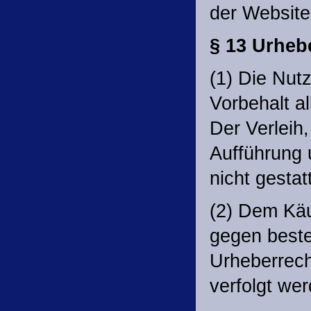
der Website
§ 13 Urheb
(1) Die Nut
Vorbehalt a
Der Verleih,
Aufführung 
nicht gestat
(2) Dem Käu
gegen best
Urheberrech
verfolgt we