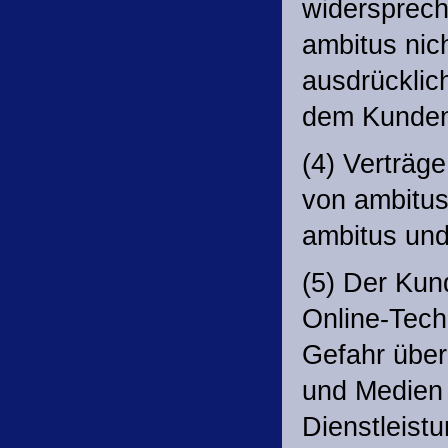
widersprec
ambitus nich
ausdrücklic
dem Kunden 
(4) Verträg
von ambitu
ambitus un
(5) Der Kun
Online-Tech
Gefahr über
und Medien 
Dienstleist