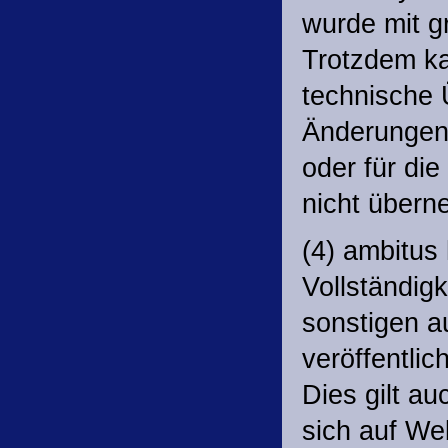
wurde mit g
Trotzdem ka
technische Ü
Änderungen 
oder für die
nicht übern
(4) ambitus 
Vollständig
sonstigen a
veröffentlic
Dies gilt au
sich auf We