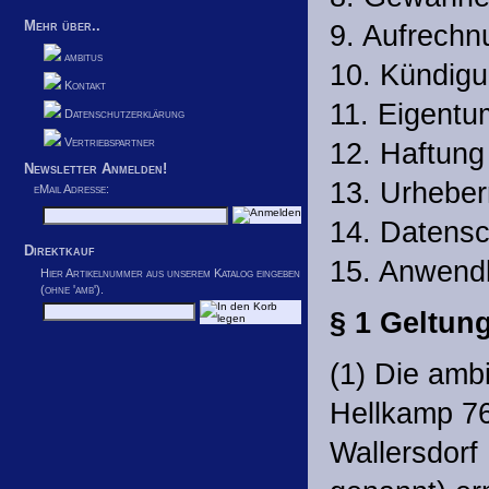
Mehr über..
9. Aufrechn
ambitus
10. Kündigu
Kontakt
11. Eigentu
Datenschutzerklärung
Vertriebspartner
12. Haftung
Newsletter Anmelden!
13. Urheber
eMail Adresse:
14. Datensc
Direktkauf
15. Anwendb
Hier Artikelnummer aus unserem Katalog eingeben
(ohne 'amb').
§ 1 Geltun
(1) Die amb
Hellkamp 76
Wallersdorf