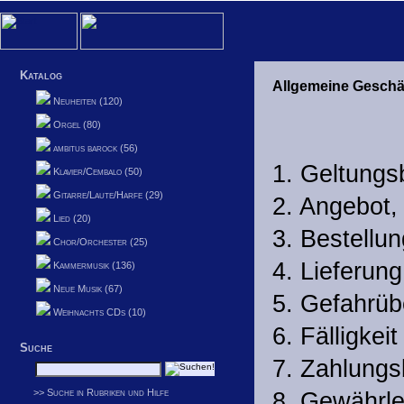
Katalog
Allgemeine Gesch
Neuheiten (120)
Orgel (80)
ambitus barock (56)
1. Geltungs
Klavier/Cembalo (50)
Gitarre/Laute/Harfe (29)
2. Angebot,
Lied (20)
3. Bestellun
Chor/Orchester (25)
4. Lieferung
Kammermusik (136)
Neue Musik (67)
5. Gefahrü
Weihnachts CDs (10)
6. Fälligkei
Suche
7. Zahlung
>> Suche in Rubriken und Hilfe
8. Gewährle