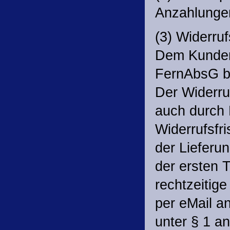
Anzahlunge
(3) Widerru
Dem Kunden 
FernAbsG bz
Der Widerru
auch durch 
Widerrufsfr
der Lieferu
der ersten T
rechtzeitig
per eMail an
unter § 1 a