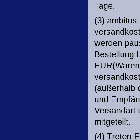
Tage.
(3) ambitus 
versandkost
werden pau
Bestellung 
EUR(Warenwe
versandkost
(außerhalb 
und Empfän
Versandart 
mitgeteilt.
(4) Treten E