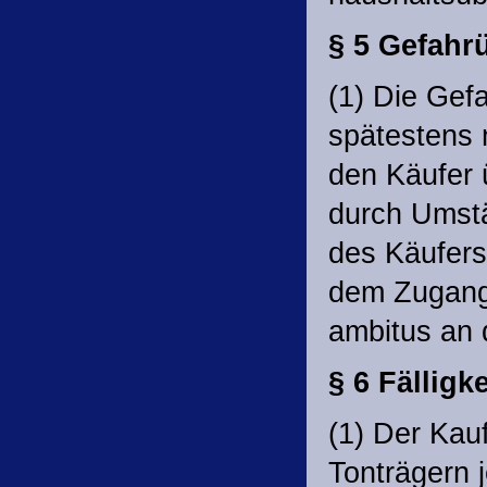
§ 5 Gefahr
(1) Die Gef
spätestens 
den Käufer 
durch Umstä
des Käufers 
dem Zugang 
ambitus an 
§ 6 Fälligk
(1) Der Kauf
Tonträgern 