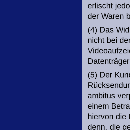
erlischt je
der Waren 
(4) Das Wid
nicht bei de
Videoaufzei
Datenträger
(5) Der Kund
Rücksendun
ambitus verp
einem Betr
hiervon die
denn, die ge