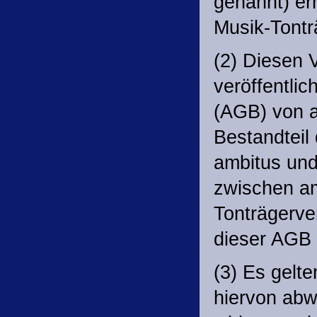
genannt) er
Musik-Tontr
(2) Diesen 
veröffentli
(AGB) von a
Bestandteil
ambitus und
zwischen a
Tonträgerve
dieser AGB 
(3) Es gelt
hiervon abw