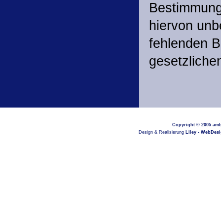
Bestimmung
hiervon unb
fehlenden B
gesetzliche
Copyright © 2005
amb
Design & Realisierung
Liley - WebDes