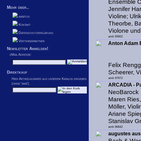
Ensemble C
Mehr über..
Jennifer Ha
Violine; Ulr
ambitus
Theorbe, Ba
Kontakt
Violone und
Datenschutzerklärung
amb 95602
Vertriebspartner
Anton Adam B
Newsletter Anmelden!
eMail Adresse:
Felix Renggl
Scheerer, V
Direktkauf
amb 97972
Hier Artikelnummer aus unserem Katalog eingeben
(ohne 'amb').
ARCADIA - Pa
NeoBarock
Maren Ries, 
Möller, Violi
Ariane Spieg
Stanislav G
amb 96842
augustes aus
Bach & West