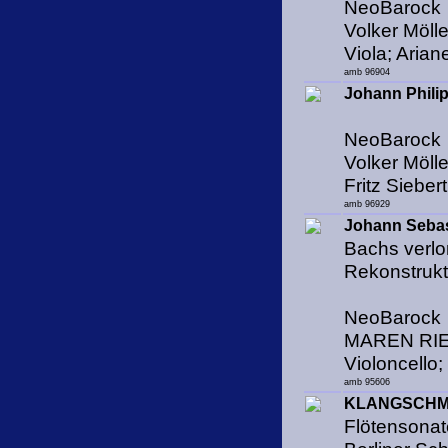
NeoBarock
Volker Möll
Viola; Aria
amb 96904
Johann Philip
NeoBarock
Volker Mölle
Fritz Sieber
amb 96929
Johann Seba
Bachs verlo
Rekonstrukt
NeoBarock
MAREN RIES
Violoncel
amb 95606
KLANGSCHM
Flötensonat