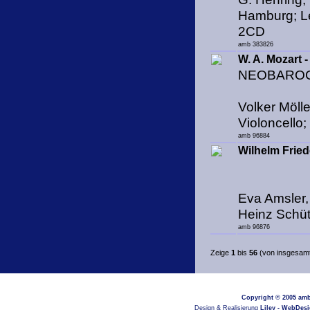
Hamburg; Le
2CD
amb 383826
W. A. Mozart
NEOBARO
Volker Mölle
Violoncello
amb 96884
Wilhelm Frie
Eva Amsler, 
Heinz Schüt
amb 96876
Zeige
1
bis
56
(von insgesam
Copyright © 2005
amb
Design & Realisierung
Liley - WebDes