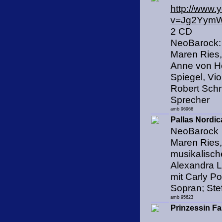
http://www.
v=Jg2Yym
2 CD
NeoBarock: 
Maren Ries,
Anne von Hof
Spiegel, Vio
Robert Schn
Sprecher
amb 96966
Pallas Nordi
NeoBarock
Maren Ries,
musikalisch
Alexandra L
mit Carly P
Sopran; Ste
amb 95623
Prinzessin Fa