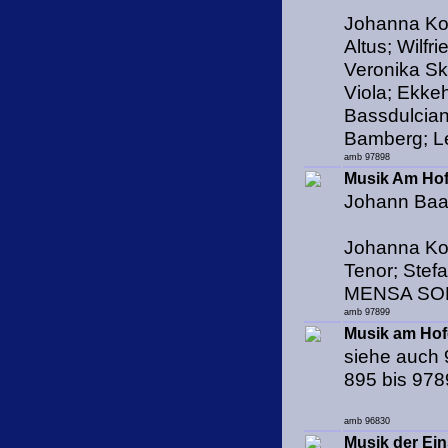
Johanna Ko
Altus; Wilf
Veronika Sk
Viola; Ekke
Bassdulcian
Bamberg; Le
amb 97898
Musik Am Hof
Johann Baa
Johanna Kos
Tenor; Stef
MENSA SONO
amb 97899
Musik am Hofe
siehe auch 
895 bis 97
amb 96830
Musik der Ei