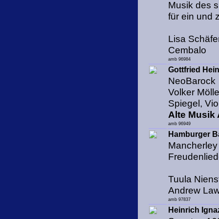
Musik des s
für ein und
Lisa Schäfe
Cembalo
amb 96984
Gottfried Hei
NeoBarock
Volker Mölle
Spiegel, Vio
Alte Musik
amb 96949
Hamburger B
Mancherley 
Freudenlied
Tuula Niens
Andrew Law
amb 97837
Heinrich Igna