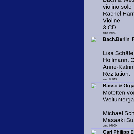
violino solo
Rachel Harr
Violine
3 CD
amb 96987
Bach.Berlin 
Lisa Schäfe
Hollmann, 
Anne-Katrin
Rezitation;
amb 96843
Basso & Org
Motetten vo
Weltunterg
Michael Sch
Masaaki Suz
amb 97950
Carl Philipp 