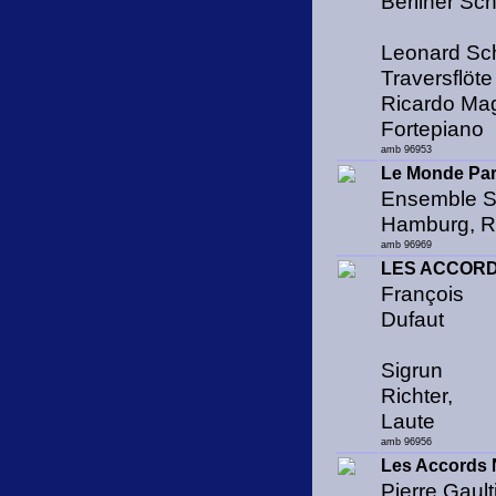
Berliner Sc
Leonard Sc
Traversflöte
Ricardo Ma
Fortepiano
amb 96953
Le Monde Par
Ensemble S
Hamburg, Ra
amb 96969
LES ACCORD
François
Dufaut
Sigrun
Richter,
Laute
amb 96956
Les Accords
Pierre Gault