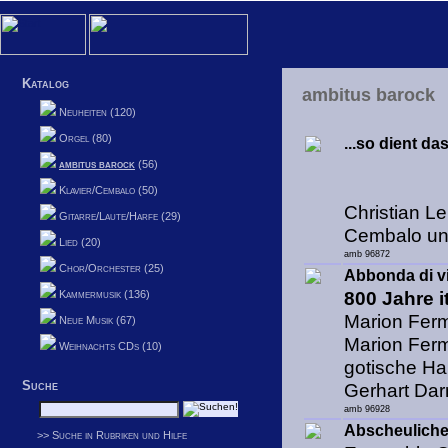
Katalog
ambitus barock
Neuheiten (120)
Orgel (80)
...so dient da
ambitus barock
(56)
Klavier/Cembalo (50)
Christian L
Gitarre/Laute/Harfe (29)
Cembalo und
Lied (20)
amb 96872
Chor/Orchester (25)
Abbonda di vi
Kammermusik (136)
800 Jahre i
Marion Fer
Neue Musik (67)
Marion Fermé
Weihnachts CDs (10)
gotische Har
Suche
Gerhart Dar
amb 96928
Abscheuliche 
>> Suche in Rubriken und Hilfe