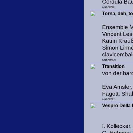
Cordula Bau
amb 96941
Torna, deh, t
Ensemble M
Vincent Les
Katrin Krau
Simon Linné,
clavicembal
amb 96905
Transition
von der bar
Eva Amsler, 
Fagott; Sha
amb 96931
Vespro Della 
I. Kollecker
G. Hehring