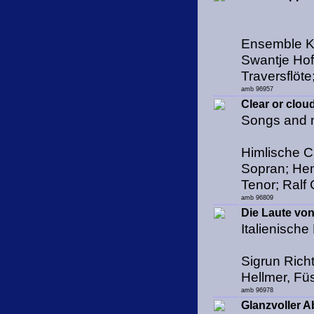
Ensemble K
Swantje Hof
Traversflöt
amb 96957
Clear or clou
Songs and 
Himlische C
Sopran; Hen
Tenor; Ralf
amb 96809
Die Laute vo
Italienisch
Sigrun Rich
Hellmer, Fü
amb 96978
Glanzvoller 