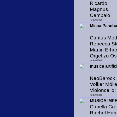
Ricardo
Magnus,
Cembalo
amb 96958
Missa Pascha
Cantus Moda
Rebecca St
Martin Erha
Orgel zu O
amb 96965
musica artific
NeoBarock
Volker Mölle
Violoncello;
amb 96980
MUSICA IMP
Capella Cæ
Rachel Harri