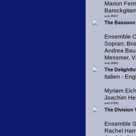
Marion Ferm
Barockgitar
amb 96927
The Bassoon 
Ensemble Ch
Sopran; Bria
Andrea Baur
Messmer, Vi
amb 96981
The Delightful
Italien - E
Myriam Eichb
Joachim Hel
amb 97850
The Division Vi
Ensemble S
Rachel Harr