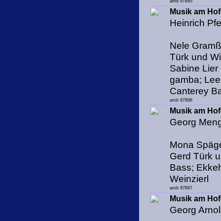
amb 97895
Musik am Hof
Heinrich Pf
Nele Gramß 
Türk und Wi
Sabine Lier
gamba; Lee 
Canterey Ba
amb 97896
Musik am Hofe
Georg Meng
Mona Spägel
Gerd Türk u
Bass; Ekkeh
Weinzierl
amb 97897
Musik am Hof
Georg Arno