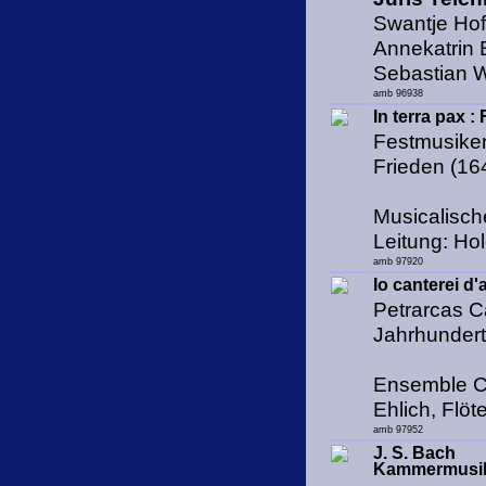
Swantje Hof
Annekatrin B
Sebastian 
amb 96938
In terra pax 
Festmusike
Frieden (16
Musicalisc
Leitung: Ho
amb 97920
Io canterei d
Petrarcas C
Jahrhunder
Ensemble Ch
Ehlich, Flöt
amb 97952
J. S. Bach
Kammermusik 