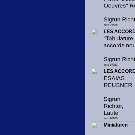
Oeuvres" R
Sigrun Richt
amb 97828
LES ACCORD
"Tabulature 
accords no
Sigrun Richt
amb 97921
LES ACCORD
ESAIAS
REUSNER
Sigrun
Richter,
Laute
amb 96970
Miniaturen