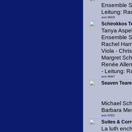
Ensemble S
Leitung: Ra
amb 96926
Schirokkos Te
Tanya Aspel
Ensemble S
Rachel Harri
Viola - Chri
Margret Schr
Renée Allen
- Leitung: R
amb 96947
Seaven Teare
Michael Sch
Barbara Me
amb 97821
Suites & Cor
La luth enc