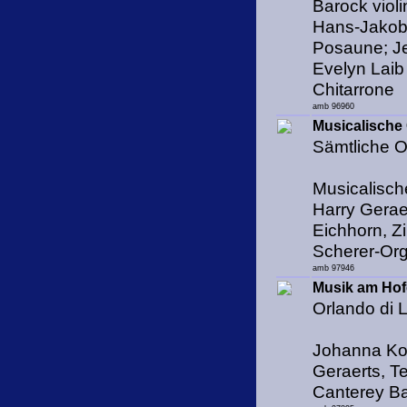
Barock violi
Hans-Jakob B
Posaune; Jen
Evelyn Laib
Chitarrone
amb 96960
Musicalisch
Sämtliche 
Musicalisch
Harry Geraer
Eichhorn, Zi
Scherer-Or
amb 97946
Musik am Hof
Orlando di 
Johanna Kos
Geraerts, T
Canterey Ba