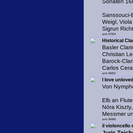
Sonaten 168
Sanssouci-
Weigl, Viol
Sigrun Richte
amb 97804
Historical Cla
Basler Clari
Christian L
Barock-Clari
Carlos Cera
amb 96952
I love unlove
Von Nymphe
Elb an Flute
Nóra Kiszty
Messmer und
amb 96986
il violoncello
Juris Teich