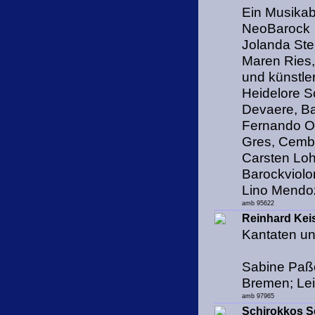
Ein Musikab
NeoBarock
Jolanda Stei
Maren Ries,
und künstle
Heidelore S
Devaere, Ba
Fernando Ol
Gres, Cemba
Carsten Lohf
Barockviolo
Lino Mendo
amb 95622
Reinhard Keis
Kantaten un
Sabine Paßo
Bremen; Lei
amb 97965
Schirokkos S