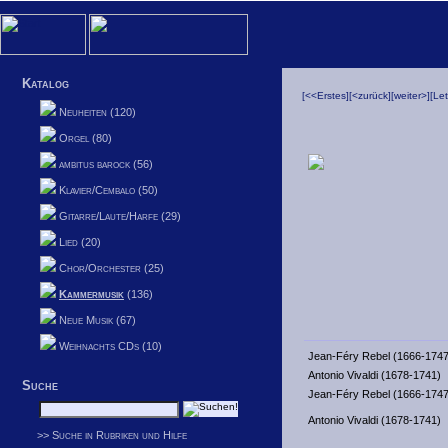
Katalog
[<<Erstes]
[<zurück]
[weiter>]
[Le
Neuheiten (120)
Orgel (80)
ambitus barock (56)
Klavier/Cembalo (50)
Gitarre/Laute/Harfe (29)
Lied (20)
Chor/Orchester (25)
Kammermusik
(136)
Neue Musik (67)
Weihnachts CDs (10)
Jean-Féry Rebel (1666-1747
Antonio Vivaldi (1678-1741)
Suche
Jean-Féry Rebel (1666-1747
Antonio Vivaldi (1678-1741)
>> Suche in Rubriken und Hilfe