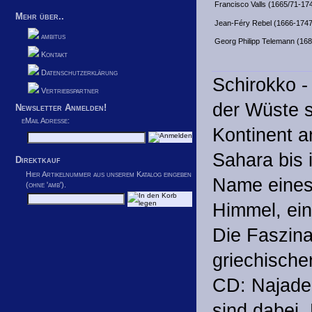
Francisco Valls (1665/71-17
Mehr über..
Jean-Féry Rebel (1666-1747
ambitus
Georg Philipp Telemann (16
Kontakt
Datenschutzerklärung
Schirokko -
Vertriebspartner
der Wüste 
Newsletter Anmelden!
eMail Adresse:
Kontinent a
Sahara bis i
Direktkauf
Hier Artikelnummer aus unserem Katalog eingeben
Name eines
(ohne 'amb').
Himmel, ein
Die Faszina
griechische
CD: Najaden
sind dabei.