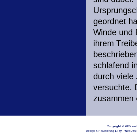
Ursprungsc
geordnet ha
Winde und E
ihrem Treib
beschriebe
schlafend i
durch viele
versuchte. 
zusammen ge
Copyright © 2005
amb
Design & Realisierung
Liley - WebDes