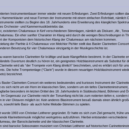
tierten Instrumentenbauer immer wieder mit neuen Erfindungen. Zwei Erfindungen sollten da
as Hammerklavier und neue Formen der Instrumente mit einem einfachen Rohrblatt, nämlich Cl
trumente stellten zu Beginn des 18. Jahrhunderts eine Erweiterung des klanglichen Spektr
des Orchester- und Kammermusikbetriebs dar.
t, existierten Chalumeaux in fünf verschiedenen Stimmlagen, nämlich als Diskant-, Alt-, Teno
lumeau. Ein eher sanfter Charakter im Klang wird durch die wenigen Beschreibungen in Th
art der Komponisten dem historischen Klang der Chalumeaux am nächsten kommen.
pielung der Parthie á 4 Chalumeaux von Melchior Pichler stellt das Basler Clarinetten Consor
onderen Besetzung für vier Chalumeaux einzigartig in der Musikgeschichte ist.
aren barocke Clarinetten für kräftige und laute Klangeffekte bestimmt. In der Clarinette e
ändels Ouverture deutlich zu hören ist, ein geeignetes Holzblasinstrument als Substitut für 
 Clarinette wird als “der Trompete vom Klang ähnlich” beschrieben, und es erklärt sich für uns
s. Die hohe Trompetenlage (“Clarin”) wurde in diesem neuartigen Holzblasinstrument wied
neto) bezeichnet.
s Basler Clarinetten Consort ein weiteres bedeutendes und kurioses Instrument der Clarinett
 es sich nicht um ein Horn im klassischen Sinn, sondern um ein tiefes Clarinetteninstrument
farbe besonders im letzten Drittel des 18. Jahrhunderts in Süddeutschland, Böhmen und Ö
 Im Gegensatz zur Clarinette reicht der Tonumfang nicht bis zum notierten tiefen e, sondern 
en in vier Oktaven möglich ist. Kein anderes Blasinstrument besaß damals einen ähnlich gro
s, sowohl tiefe Bass- als auch hohe Melodie-Stimmen zu spielen.
t wurde 1993 von Christian Leitherer gegründet. Er hatte es sich zum Ziel gemacht, frühe u
gende Klarinettenmusik möglichst werkgetreu aufzuführen. Hierbei entstanden verschiedene
au, der Barockclarinette und der klassischen Clarinette.
n sind barocke Solosonaten musiziert von Christian Leitherer auf historischen Carinettenins