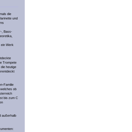
mals die
arinette und
ums
r-, Bass-
eoretika,
t ein Werk
ntdeckte
die Trompete
 die heutige
erentdeckt
en-Familie
, welches ob
sterreich
ist bis zum C
ßen
nd außerhalb
trumenten: