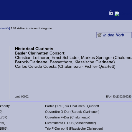
tztes>>]
136
Artikel in dieser Kategorie
Historical Clarinets
Basler Clarinetten Consort:
Christian Leitherer, Ernst Schlader, Markus Springer (Chalume
Barock-Clarinette, Bassetthorn, Klassische Clarinette)
Carlos Cerada Cuesta (Chalumeau - Pichler-Quartett)
amb 96952
EAN 4011392969529
kannt):
Partita (1716) für Chalumeau Quartett
9):
Ouvertüre D-Dur (Barock-Clarinetten)
1767):
Ouvertüre F-Dur (Chalumeaux)
791):
Divertimento F-Dur (Bassetthörner)
1868):
Trio F-Dur op. 8 (Klassische Clarinetten)