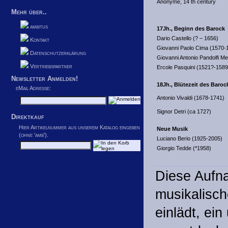
Anonyme, 14 th century
Mehr über..
ambitus
17Jh., Beginn des Barock
Dario Castello (? – 1656)
Kontakt
Giovanni Paolo Cima (1570-
Datenschutzerklärung
Giovanni Antonio Pandolfi Me
Vertriebspartner
Ercole Pasquini (1521?-1589
Newsletter Anmelden!
18Jh., Blütezeit des Baroc
eMail Adresse:
Antonio Vivaldi (1678-1741)
Signor Detri (ca 1727)
Direktkauf
Hier Artikelnummer aus unserem Katalog eingeben
Neue Musik
(ohne 'amb').
Luciano Berio (1925-2005)
Giorgio Tedde (*1958)
Diese Aufna
musikalisch
einlädt, ei