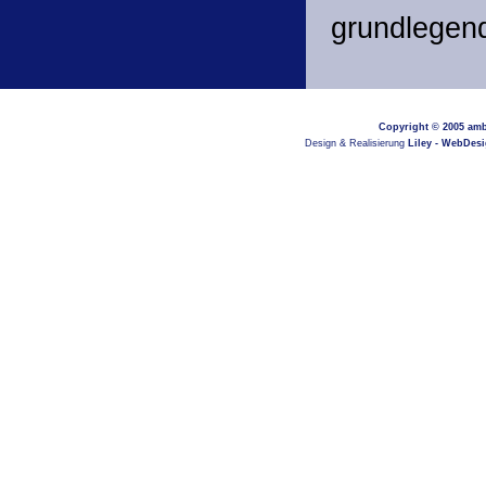
grundlegend 
Copyright © 2005
amb
Design & Realisierung
Liley - WebDes