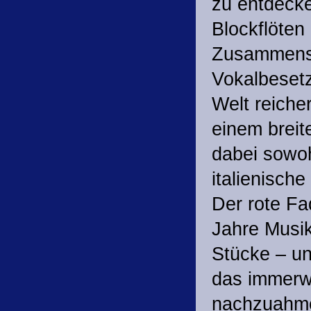
zu entdecke
Blockflöten 
Zusammenspi
Vokalbesetz
Welt reiche
einem breit
dabei sowo
italienisch
Der rote Fa
Jahre Musikg
Stücke – un
das immerwä
nachzuahme