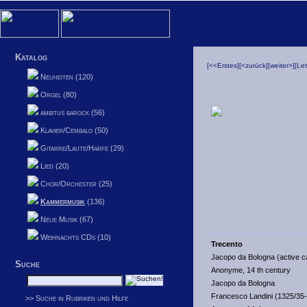
Katalog
[<<Erstes]
[<zurück]
[weiter>]
[Le
Neuheiten (120)
Orgel (80)
ambitus barock (56)
Klavier/Cembalo (50)
Gitarre/Laute/Harfe (29)
Lied (20)
Chor/Orchester (25)
Kammermusik
(136)
Neue Musik (67)
Weihnachts CDs (10)
Trecento
Jacopo da Bologna (active 
Suche
Anonyme, 14 th century
Jacopo da Bologna
Francesco Landini (1325/35
>> Suche in Rubriken und Hilfe