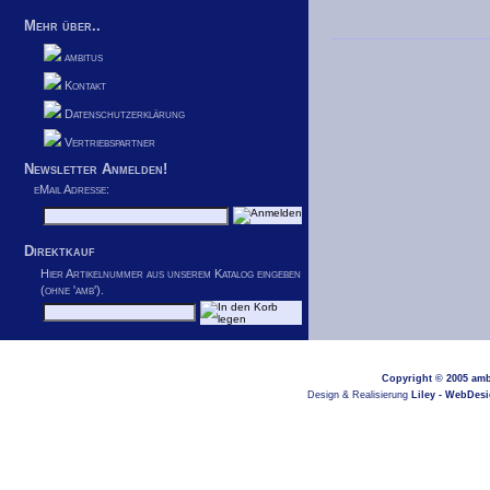
Mehr über..
ambitus
Kontakt
Datenschutzerklärung
Vertriebspartner
Newsletter Anmelden!
eMail Adresse:
Direktkauf
Hier Artikelnummer aus unserem Katalog eingeben
(ohne 'amb').
Copyright © 2005
amb
Design & Realisierung
Liley - WebDes