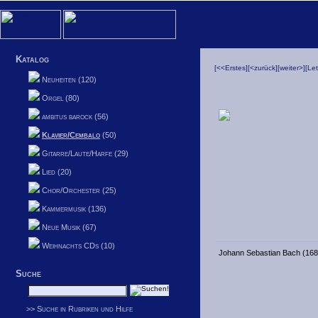
Katalog
[<<Erstes]
[<zurück]
[weiter>]
[Le
Neuheiten (120)
Orgel (80)
ambitus barock (56)
Klavier/Cembalo
(50)
Gitarre/Laute/Harfe (29)
Lied (20)
Chor/Orchester (25)
Kammermusik (136)
Neue Musik (67)
Weihnachts CDs (10)
Johann Sebastian Bach (16
Suche
>> Suche in Rubriken und Hilfe