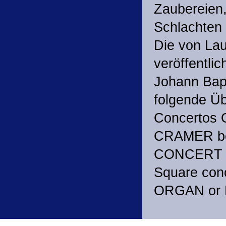
Zaubereien,
Schlachten 
Die von Lau
veröffentli
Johann Bapt
folgende Üb
Concertos O
CRAMER bev
CONCERT To
Square con
ORGAN or