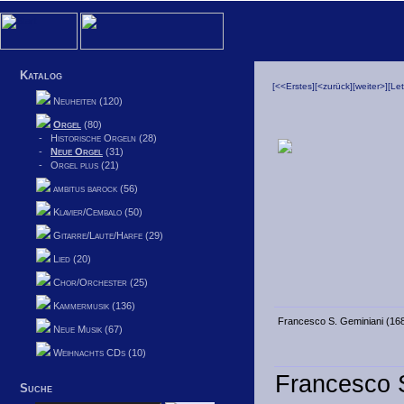
Katalog
[<<Erstes]
[<zurück]
[weiter>]
[Le
Neuheiten (120)
Orgel
(80)
-
Historische Orgeln (28)
-
Neue Orgel
(31)
-
Orgel plus (21)
ambitus barock (56)
Klavier/Cembalo (50)
Gitarre/Laute/Harfe (29)
Lied (20)
Chor/Orchester (25)
Kammermusik (136)
Francesco S. Geminiani (168
Neue Musik (67)
Weihnachts CDs (10)
Francesco 
Suche