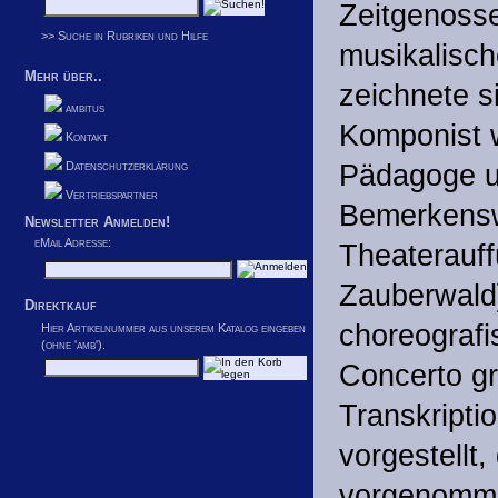
Zeitgenosse
>> Suche in Rubriken und Hilfe
musikalisc
Mehr über..
zeichnete s
ambitus
Komponist w
Kontakt
Datenschutzerklärung
Pädagoge u
Vertriebspartner
Bemerkenswe
Newsletter Anmelden!
eMail Adresse:
Theaterauff
Zauberwald]
Direktkauf
choreografi
Hier Artikelnummer aus unserem Katalog eingeben
(ohne 'amb').
Concerto gr
Transkripti
vorgestellt,
vorgenommen