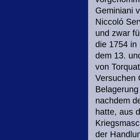
Geminiani v
Niccoló Ser
und zwar fü
die 1754 in
dem 13. un
von Torqua
Versuchen G
Belagerung
nachdem de
hatte, aus 
Kriegsmasch
der Handlun