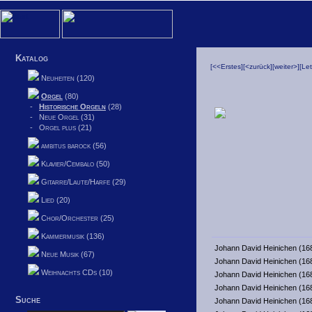
Katalog
[<<Erstes]
[<zurück]
[weiter>]
[Le
Neuheiten (120)
Orgel
(80)
-
Historische Orgeln
(28)
-
Neue Orgel (31)
-
Orgel plus (21)
ambitus barock (56)
Klavier/Cembalo (50)
Gitarre/Laute/Harfe (29)
Lied (20)
Chor/Orchester (25)
Kammermusik (136)
Johann David Heinichen (16
Neue Musik (67)
Johann David Heinichen (16
Weihnachts CDs (10)
Johann David Heinichen (16
Johann David Heinichen (16
Suche
Johann David Heinichen (16