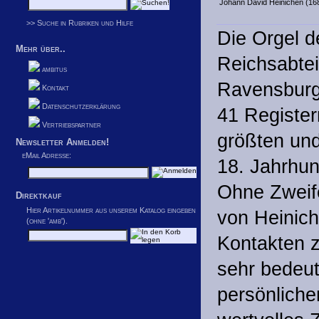
Johann David Heinichen (16
>> Suche in Rubriken und Hilfe
Die Orgel d
Mehr über..
Reichsabtei
ambitus
Ravensburg,
Kontakt
Datenschutzerklärung
41 Register
Vertriebspartner
größten un
Newsletter Anmelden!
eMail Adresse:
18. Jahrhun
Ohne Zweife
Direktkauf
Hier Artikelnummer aus unserem Katalog eingeben
von Heinich
(ohne 'amb').
Kontakten zu
sehr bedeut
persönliche