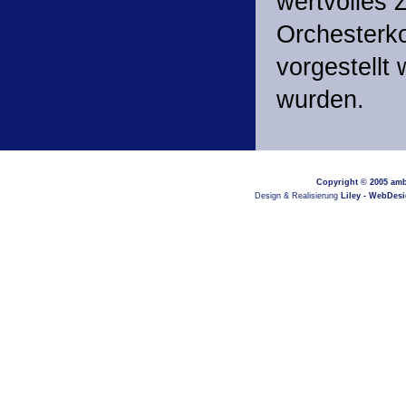
wertvolles 
Orchesterko
vorgestellt
wurden.
Copyright © 2005
amb
Design & Realisierung
Liley - WebDes