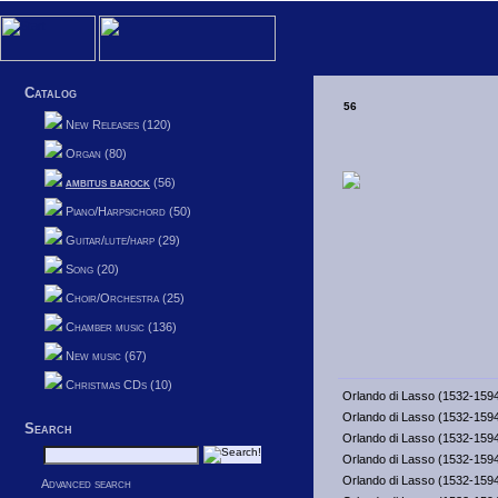
Catalog
56
New Releases (120)
Organ (80)
ambitus barock
(56)
Piano/Harpsichord (50)
Guitar/lute/harp (29)
Song (20)
Choir/Orchestra (25)
Chamber music (136)
New music (67)
Christmas CDs (10)
Orlando di Lasso (1532-159
Orlando di Lasso (1532-159
Search
Orlando di Lasso (1532-159
Orlando di Lasso (1532-159
Orlando di Lasso (1532-159
Advanced search