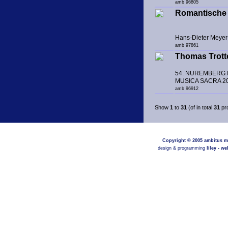
amb 96805
Romantische 
Hans-Dieter Meyer-
amb 97861
Thomas Trott
54. NUREMBERG 
MUSICA SACRA 2
amb 96912
Show
1
to
31
(of in total
31
pr
Copyright © 2005
ambitus m
design & programming
liley - w