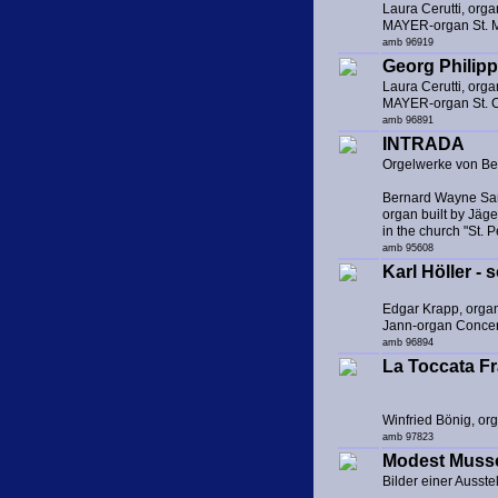
Laura Cerutti, orga
MAYER-organ St. M
amb 96919
Georg Philipp
Laura Cerutti, orga
MAYER-organ St. Cr
amb 96891
INTRADA
Orgelwerke von B
Bernard Wayne Sa
organ built by Jäg
in the church "St.
amb 95608
Karl Höller -
Edgar Krapp, orga
Jann-organ Concer
amb 96894
La Toccata F
Winfried Bönig, or
amb 97823
Modest Musso
Bilder einer Ausste