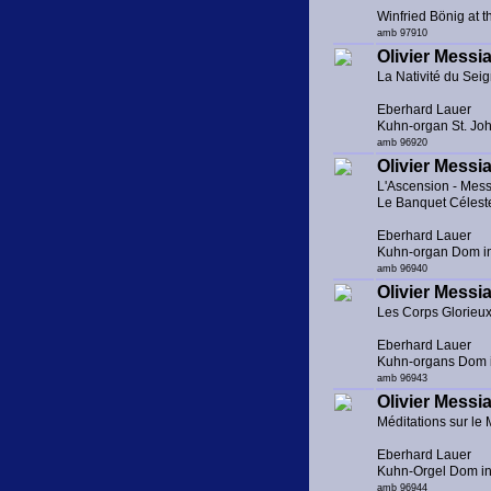
Winfried Bönig at 
amb 97910
Olivier Messia
La Nativité du Sei
Eberhard Lauer
Kuhn-organ St. Jo
amb 96920
Olivier Messia
L'Ascension - Mess
Le Banquet Céleste 
Eberhard Lauer
Kuhn-organ Dom i
amb 96940
Olivier Messia
Les Corps Glorieux 
Eberhard Lauer
Kuhn-organs Dom i
amb 96943
Olivier Messia
Méditations sur le 
Eberhard Lauer
Kuhn-Orgel Dom i
amb 96944