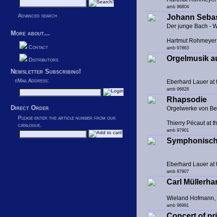
amb 96804
Advanced search
Johann Sebas
Der junge Bach - W
More about...
Hartmut Rohmeyer 
Contact
amb 97863
Orgelmusik a
Distributors
Newsletter Subscribing!
eMail Address:
Eberhard Lauer at 
amb 96828
Rhapsodie
Direct Order
Orgelwerke von B
Please enter the article number from our
Thierry Pécaut at t
catalogue.
amb 97901
Symphonisch
Eberhard Lauer at
amb 97907
Carl Müllerha
Wieland Hofmann, K
amb 96991
Concert of pr