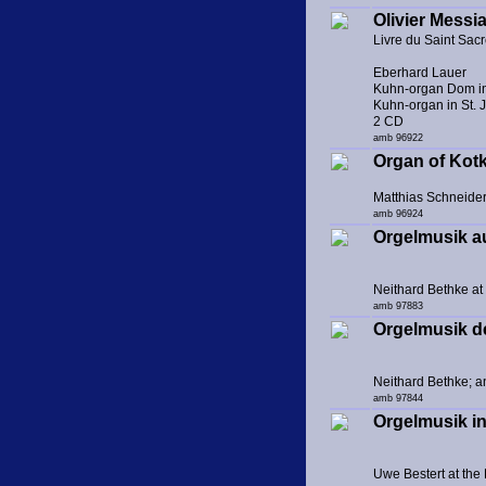
Olivier Messia
Livre du Saint Sac
Eberhard Lauer
Kuhn-organ Dom in
Kuhn-organ in St. 
2 CD
amb 96922
Organ of Kot
Matthias Schneider
amb 96924
Orgelmusik a
Neithard Bethke at
amb 97883
Orgelmusik d
Neithard Bethke; 
amb 97844
Orgelmusik i
Uwe Bestert at the