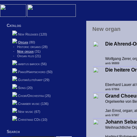
Catalog
New organ
New Releases (120)
Organ
(80)
Die Ahrend-Or
-
Historic organs (28)
-
New organ
(31)
-
Organ plus (21)
Wolfgang Zerer, or
amb 96869
ambitus barock (56)
Die heitere Or
Piano/Harpsichord (50)
Guitar/lute/harp (29)
Eberhard Lauer at 
Song (20)
amb 97864
Grand Choeu
Choir/Orchestra (25)
Orgelwerke von B
Chamber music (136)
Jan Ernst, organ; 
New music (67)
amb 97987
Christmas CDs (10)
Johann Sebas
Weihnachtliche Or
Search
Hartmut Rohmeyer 