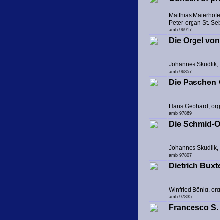
Matthias Maierhofe
Peter-organ St. Se
amb 96917
Die Orgel von
Johannes Skudlik,
amb 96857
Die Paschen-
Hans Gebhard, or
amb 97869
Die Schmid-O
Johannes Skudlik,
amb 97807
Dietrich Bux
Winfried Bönig, or
amb 97835
Francesco S. 